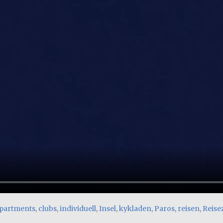
partments
,
clubs
,
individuell
,
Insel
,
kykladen
,
Paros
,
reisen
,
Reisez