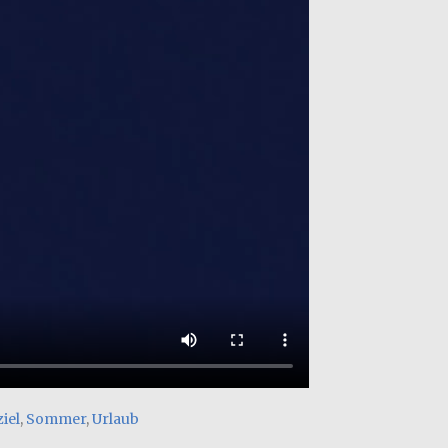
iel
,
Sommer
,
Urlaub