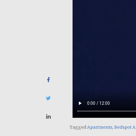
Tagged
Apartments
,
Bedspot A