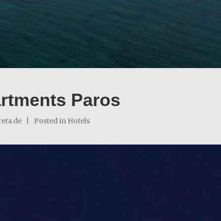
rtments Paros
eta.de
Posted in
Hotels